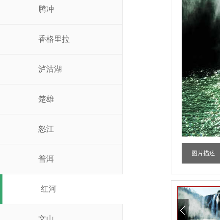
腾冲
香格里拉
泸沽湖
楚雄
怒江
图片描述
普洱
红河
文山