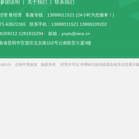
参团说明
|
关于我们
|
联系我们
理 鲁经理 客服专线：13888011521 (24小时为您服务！)
-63522365 联系手机：13888011521 13888109202
6269212
1281815294
邮箱：ynyts@sina.cn
南省昆明市官渡区北京路102号云南联贸大厦3楼
5 www.ynyts.cn 云南中青旅游 版权所有 经营许可证:本网站仅提供线路及相关信息展示