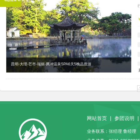
昆明-大理-芒市-瑞丽-腾冲温泉SPA6天5晚品质游
网站首页
|
参团说明
|
业务联系：张经理 鲁经理 客服