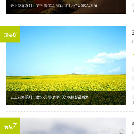
云上花海系列：罗平-普者黑-弥勒-红土地7天6晚品质游
6
玩法
云上花海系列：建水-元阳-罗平6天5晚摄影品质游
7
玩法