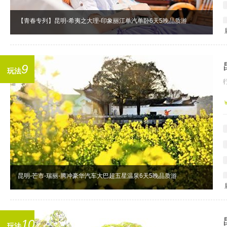
【青春专列】昆明-希夷之大理-印象丽江单汽单卧6天5晚品质游
9
玩法
昆明-芒市-瑞丽-腾冲豪华汽车大巴超五星温泉6天5晚品质游
10
玩法