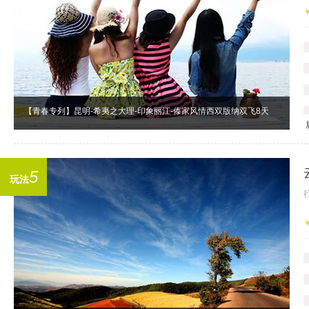
【青春专列】昆明-希夷之大理-印象丽江-傣家风情西双版纳双飞8天
5
玩法