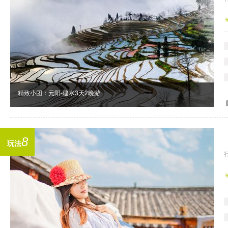
精致小团：元阳-建水3天2晚游
8
玩法