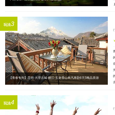
3
玩法
【青春专列】昆明-大理古城-丽江-玉龙雪山单汽单卧6天5晚品质游
4
玩法