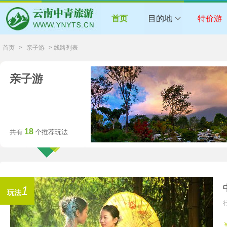
首页
目的地
特价游
首页
>
亲子游
> 线路列表
亲子游
18
共有
个推荐玩法
1
玩法