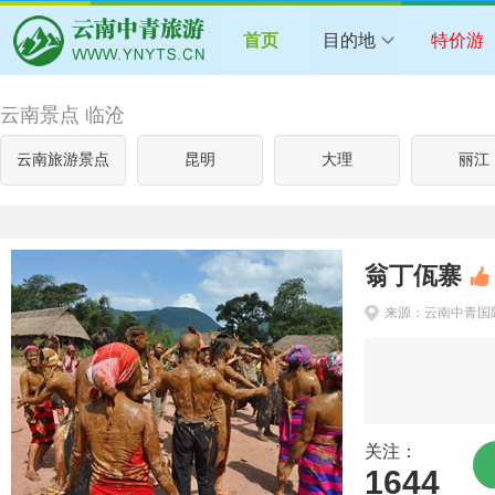
首页
目的地
特价游
云南景点 临沧
云南旅游景点
昆明
大理
丽江
翁丁佤寨
来源：云南中青国
关注：
1644