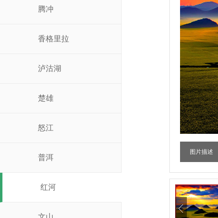
腾冲
香格里拉
泸沽湖
楚雄
怒江
图片描述
普洱
红河
文山