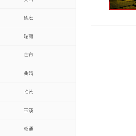
德宏
瑞丽
芒市
曲靖
临沧
玉溪
昭通